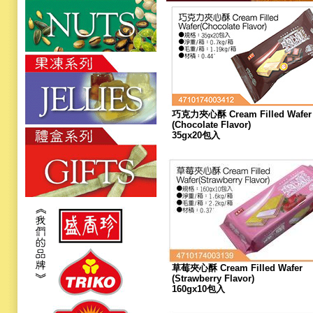
巧克力夾心酥 Cream Filled Wafer
(Chocolate Flavor)
35gx20包入
草莓夾心酥 Cream Filled Wafer
(Strawberry Flavor)
160gx10包入