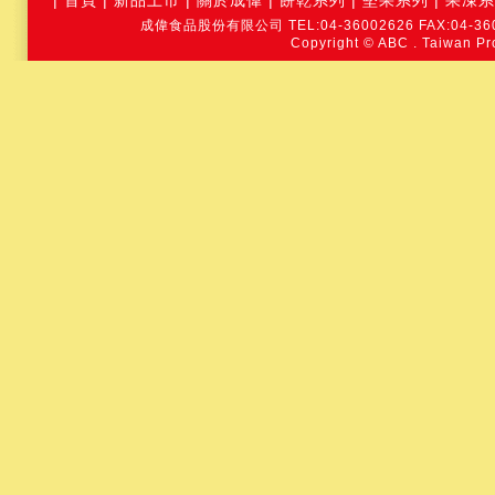
|
首頁
|
新品上市
|
關於成偉
|
餅乾系列
|
堅果系列
|
果凍系
成偉食品股份有限公司 TEL:04-36002626 FAX:04-3600
Copyright © ABC .
Taiwan Pr